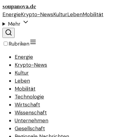
soupanova.de
Energie
Krypto-News
Kultur
Leben
Mobilität
Mehr
Rubriken
Energie
Krypto-News
Kultur
Leben
Mobilität
Technologie
Wirtschaft
Wissenschaft
Unternehmen
Gesellschaft
Regionale Nachrichten