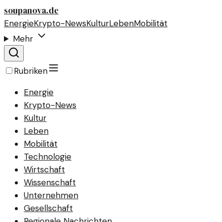
soupanova.de
Energie
Krypto-News
Kultur
Leben
Mobilität
Mehr
Rubriken
Energie
Krypto-News
Kultur
Leben
Mobilität
Technologie
Wirtschaft
Wissenschaft
Unternehmen
Gesellschaft
Regionale Nachrichten