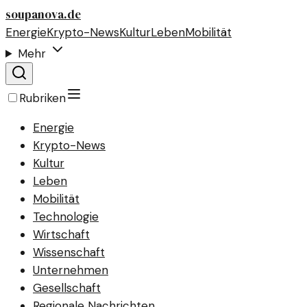
soupanova.de
Energie
Krypto-News
Kultur
Leben
Mobilität
Mehr
Rubriken
Energie
Krypto-News
Kultur
Leben
Mobilität
Technologie
Wirtschaft
Wissenschaft
Unternehmen
Gesellschaft
Regionale Nachrichten