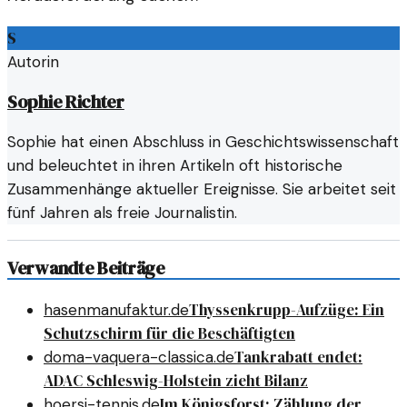
S
Autorin
Sophie Richter
Sophie hat einen Abschluss in Geschichtswissenschaft
und beleuchtet in ihren Artikeln oft historische
Zusammenhänge aktueller Ereignisse. Sie arbeitet seit
fünf Jahren als freie Journalistin.
Verwandte Beiträge
Thyssenkrupp-Aufzüge: Ein
hasenmanufaktur.de
Schutzschirm für die Beschäftigten
Tankrabatt endet:
doma-vaquera-classica.de
ADAC Schleswig-Holstein zieht Bilanz
Im Königsforst: Zählung der
hoersi-tennis.de