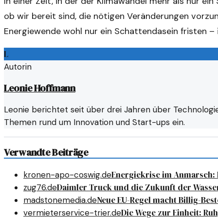
In einer Zeit, in der der Klimawandel mehr als nur ei
ob wir bereit sind, die nötigen Veränderungen vorz
Energiewende wohl nur ein Schattendasein fristen – in
L
Autorin
Leonie Hoffmann
Leonie berichtet seit über drei Jahren über Technologie
Themen rund um Innovation und Start-ups ein.
Verwandte Beiträge
Energiekrise im Anmarsch: 
kronen-apo-coswig.de
Daimler Truck und die Zukunft der Wasse
zug76.de
Neue EU-Regel macht Billig-Best
madstonemedia.de
Die Wege zur Einheit: Ru
vermieterservice-trier.de