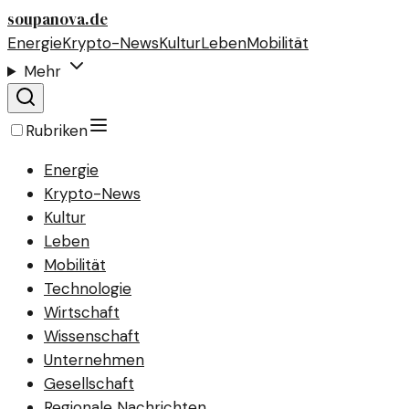
soupanova.de
Energie
Krypto-News
Kultur
Leben
Mobilität
Mehr
Rubriken
Energie
Krypto-News
Kultur
Leben
Mobilität
Technologie
Wirtschaft
Wissenschaft
Unternehmen
Gesellschaft
Regionale Nachrichten