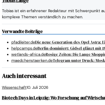
Tobias Lange
Tobias ist ein erfahrener Redakteur mit Schwerpunkt au
komplexe Themen verständlich zu machen.
Verwandte Beiträge
Die neue Generation des Opel Astra: E
pfadileiter.de
Berlin dominiert: Gidsel glänzt mit 
helpcamps.de
Rosige Zeiten: Die Lange Shoppi
wetlands-africa.de
Telegram unter Druck: Mosk
maedchenstaerken.de
Auch interessant
Wissenschaft
10. Juli 2026
Biotech Days in Leipzig: Wo Forschung auf Wirtschaft