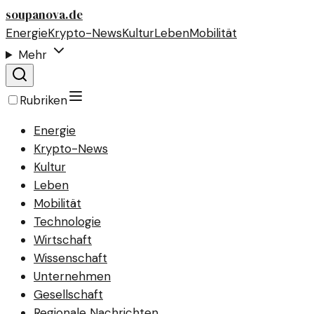
soupanova.de
Energie
Krypto-News
Kultur
Leben
Mobilität
Mehr
Rubriken
Energie
Krypto-News
Kultur
Leben
Mobilität
Technologie
Wirtschaft
Wissenschaft
Unternehmen
Gesellschaft
Regionale Nachrichten